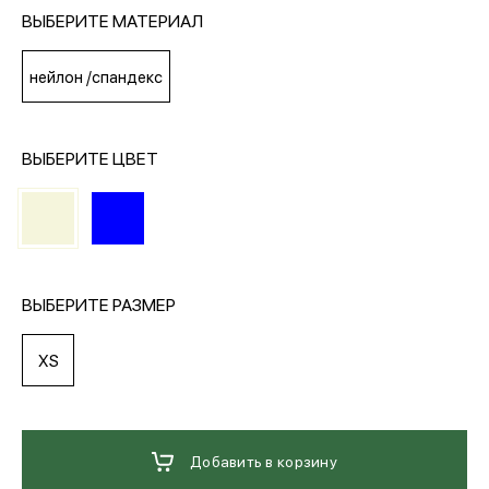
ВЫБЕРИТЕ МАТЕРИАЛ
МЕДИА
нейлон /спандекс
ПОКУПАТЕЛЯМ
ВЫБЕРИТЕ ЦВЕТ
ОПЛАТА И ДОСТАВКА
Вход в личный кабинет
ВЫБЕРИТЕ РАЗМЕР
+7 (495) 139-66-00
XS
обратный звонок
Добавить в корзину