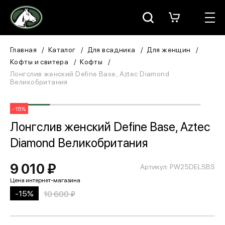
Москва
КАТАЛОГ
Главная
Каталог
Для всадника
Для женщин
Кофты и свитера
Кофты
Для всадника
Лонгслив женский Define Base, Aztec Diamond
Великобритания
Для лошади
-15%
В конюшню
Лонгслив женский Define Base, Aztec
Diamond Великобритания
ЗООТОВАРЫ
9 010 ₽
Для собаки
Артикул: PW25DELSBS
Сувениры/Подарки
-15%
10 600 ₽
БРЕНДЫ