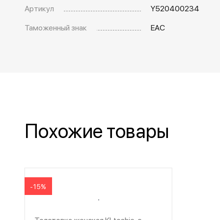
Артикул
Y520400234
Таможенный знак
EAC
Похожие товары
-15%
Толстовка женская KLtoshie, с