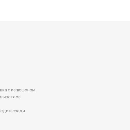
овка с капюшоном
полиэстера
еди и сзади.