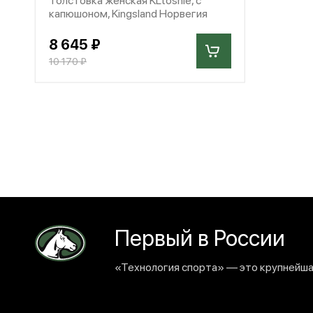
капюшоном, Kingsland Норвегия
8 645 ₽
10 170 ₽
Первый в России
«Технология спорта» — это крупнейшая