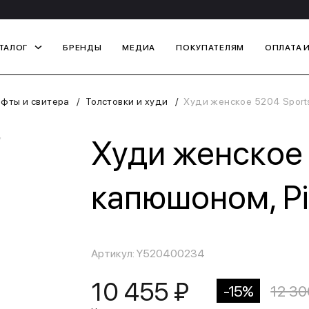
ТАЛОГ
БРЕНДЫ
МЕДИА
ПОКУПАТЕЛЯМ
ОПЛАТА 
офты и свитера
Толстовки и худи
Худи женское 5204 Sports
Худи женское 
капюшоном, Pi
Артикул: Y520400234
10 455 ₽
-15%
12 30