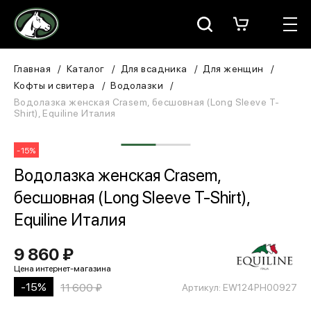
Москва
КАТАЛОГ
Главная
Каталог
Для всадника
Для женщин
Кофты и свитера
Водолазки
Для всадника
Водолазка женская Crasem, бесшовная (Long Sleeve T-
Shirt), Equiline Италия
Для лошади
-15%
В конюшню
Водолазка женская Crasem,
бесшовная (Long Sleeve T-Shirt),
ЗООТОВАРЫ
Equiline Италия
Для собаки
9 860 ₽
Сувениры/Подарки
-15%
11 600 ₽
Артикул: EW124PH00927
БРЕНДЫ