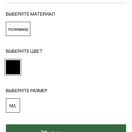
ВЫБЕРИТЕ МАТЕРИАЛ
МЕДИА
полиамид
ПОКУПАТЕЛЯМ
ВЫБЕРИТЕ ЦВЕТ
ОПЛАТА И ДОСТАВКА
Вход в личный кабинет
ВЫБЕРИТЕ РАЗМЕР
+7 (495) 139-66-00
M/L
обратный звонок