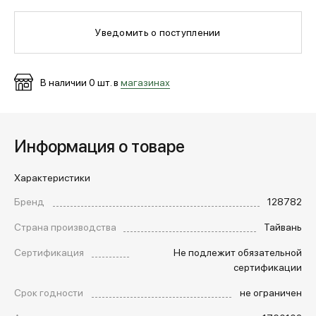
Уведомить о поступлении
МЕДИА
В наличии
0
шт. в
магазинах
ПОКУПАТЕЛЯМ
ОПЛАТА И ДОСТАВКА
Информация о товаре
Характеристики
Вход в личный кабинет
Бренд
128782
Страна производства
Тайвань
+7 (495) 139-66-00
Сертификация
Не подлежит обязательной
сертификации
обратный звонок
Срок годности
не ограничен