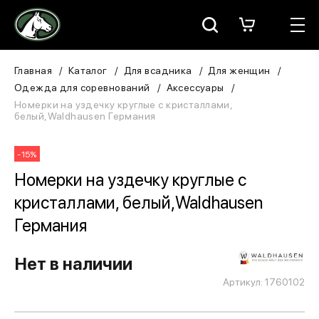
Москва
КАТАЛОГ
Главная
Каталог
Для всадника
Для женщин
Одежда для соревнований
Аксессуары
Для всадника
Номерки на уздечку круглые с кристаллами,
белый,Waldhausen Германия
Для лошади
-15%
В конюшню
Номерки на уздечку круглые с
кристаллами, белый,Waldhausen
ЗООТОВАРЫ
Германия
Для собаки
Нет в наличии
Сувениры/Подарки
Артикул: 1760102
БРЕНДЫ