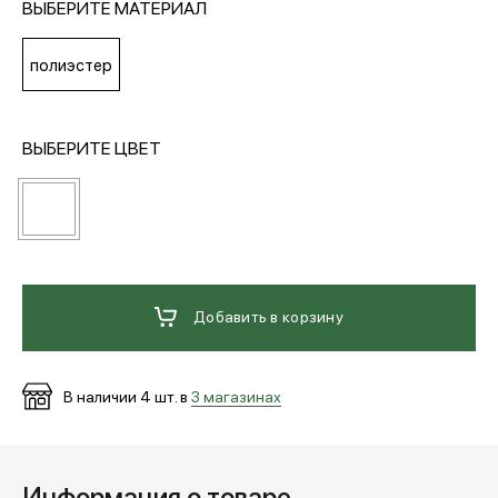
ВЫБЕРИТЕ МАТЕРИАЛ
МЕДИА
полиэстер
ПОКУПАТЕЛЯМ
ВЫБЕРИТЕ ЦВЕТ
ОПЛАТА И ДОСТАВКА
Вход в личный кабинет
Добавить в корзину
+7 (495) 139-66-00
В наличии
4
шт. в
3 магазинах
обратный звонок
Информация о товаре