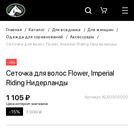
Москва
КАТАЛОГ
Главная
Каталог
Для всадника
Для женщин
Одежда для соревнований
Аксессуары
Для всадника
Сеточка для волос Flower, Imperial Riding Нидерланды
Для лошади
-15%
В конюшню
Сеточка для волос Flower, Imperial
Riding Нидерланды
ЗООТОВАРЫ
1 105 ₽
Артикул: KL60300000
Для собаки
-15%
1 300 ₽
Сувениры/Подарки
БРЕНДЫ