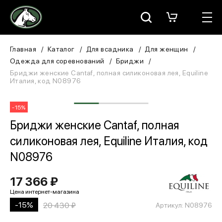
Москва
КАТАЛОГ
Главная
Каталог
Для всадника
Для женщин
Одежда для соревнований
Бриджи
Для всадника
Бриджи женские Cantaf, полная силиконовая лея, Equiline
Италия, код N08976
Для лошади
-15%
В конюшню
Бриджи женские Cantaf, полная
силиконовая лея, Equiline Италия, код
ЗООТОВАРЫ
N08976
Для собаки
17 366 ₽
Сувениры/Подарки
-15%
20 430 ₽
Артикул: N08976
БРЕНДЫ