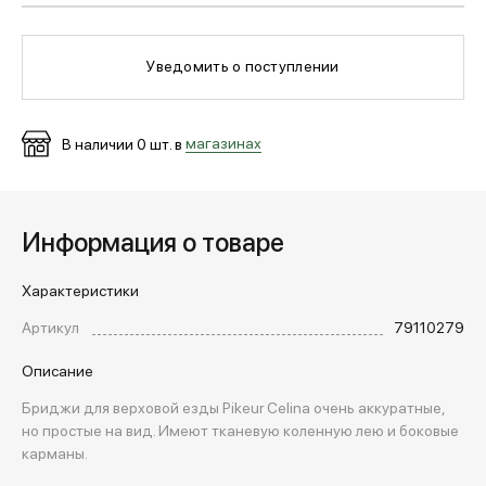
МЕДИА
Уведомить о поступлении
ПОКУПАТЕЛЯМ
В наличии
0
шт. в
магазинах
ОПЛАТА И ДОСТАВКА
Информация о товаре
Вход в личный кабинет
Характеристики
Артикул
79110279
+7 (495) 139-66-00
Описание
Бриджи для верховой езды Pikeur Celina очень аккуратные,
но простые на вид. Имеют тканевую коленную лею и боковые
обратный звонок
карманы.