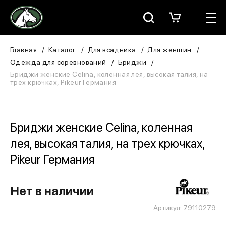
Москва
КАТАЛОГ
Главная
Каталог
Для всадника
Для женщин
Одежда для соревнований
Бриджи
Для всадника
Бриджи женские Celina, коленная лея, высокая талия, на
трех крючках, Pikeur Германия
Для лошади
В конюшню
Бриджи женские Celina, коленная
лея, высокая талия, на трех крючках,
ЗООТОВАРЫ
Pikeur Германия
Для собаки
Нет в наличии
Сувениры/Подарки
Артикул: 79110279
БРЕНДЫ