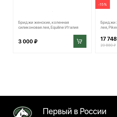
-15%
Бриджи женские, коленная
Бриджи ж
силиконовая лея, Equiline Италия
лея, Pik
17 748
3 000 ₽
20 880 ₽
Первый в России