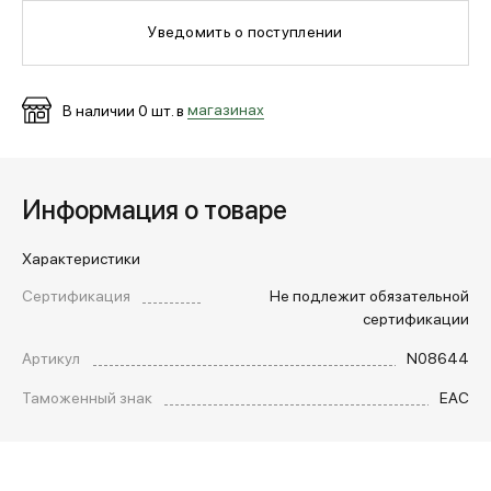
Уведомить о поступлении
МЕДИА
В наличии
0
шт. в
магазинах
ПОКУПАТЕЛЯМ
Информация о товаре
ОПЛАТА И ДОСТАВКА
Характеристики
Вход в личный кабинет
Сертификация
Не подлежит обязательной
сертификации
Артикул
N08644
+7 (495) 139-66-00
Таможенный знак
EAC
обратный звонок