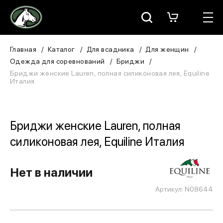
Москва
КАТАЛОГ
Главная
Каталог
Для всадника
Для женщин
Одежда для соревнований
Бриджи
Для всадника
Бриджи женские Lauren, полная силиконовая лея, Equiline
Италия
Для лошади
В конюшню
Бриджи женские Lauren, полная
силиконовая лея, Equiline Италия
ЗООТОВАРЫ
Для собаки
Нет в наличии
Сувениры/Подарки
Артикул: N08644
БРЕНДЫ