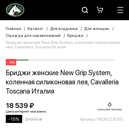
Москва
КАТАЛОГ
Главная
Каталог
Для всадника
Для женщин
Одежда для соревнований
Бриджи
Для всадника
Бриджи женские New Grip System, коленная силиконовая
лея, Cavalleria Toscana Италия
Для лошади
-15%
В конюшню
Бриджи женские New Grip System,
коленная силиконовая лея, Cavalleria
ЗООТОВАРЫ
Toscana Италия
Для собаки
18 539 ₽
Сувениры/Подарки
-15%
21 810 ₽
Артикул: PADN22JE010
БРЕНДЫ