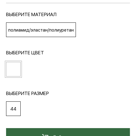
ВЫБЕРИТЕ МАТЕРИАЛ
МЕДИА
полиамид/эластан/полиуретан
ПОКУПАТЕЛЯМ
ВЫБЕРИТЕ ЦВЕТ
ОПЛАТА И ДОСТАВКА
Вход в личный кабинет
ВЫБЕРИТЕ РАЗМЕР
+7 (495) 139-66-00
44
обратный звонок