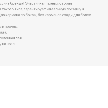
ссика бренда! Эластичная ткань, которая
 такого типа, гарантирует идеальную посадку и
ва кармана по бокам, без карманов сзади для более
 и прочны.
ица;
коленная лея;
 на ноге.