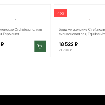
-15%
енские Orchidea, полная
Бриджи женские Ciref, пол
eur Германия
силиконовая лея, Equiline И
 ₽
18 522 ₽
21 790 ₽