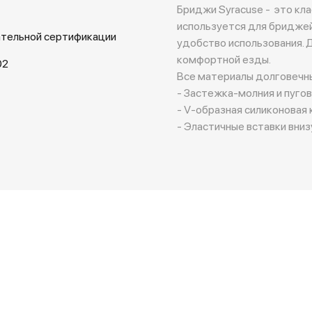
Бриджи Syracuse - это кла
используется для бриджей
ательной сертификации
удобство использования. Д
комфортной езды.
02
Все материалы долговечны
- Застежка-молния и пугов
- V-образная силиконовая 
- Эластичные вставки внизу