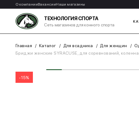
О компании
Вакансии
Наши магазины
ТЕХНОЛОГИЯ СПОРТА
КА
Сеть магазинов для конного спорта
Главная
Каталог
Для всадника
Для женщин
О
Бриджи женские SYRACUSE, для соревнований, коленная 
-15%