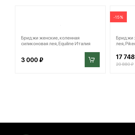
-15%
Бриджи женские, коленная
Бриджи ж
силиконовая лея, Equiline Италия
лея, Pik
17 748
3 000 ₽
20 880 ₽