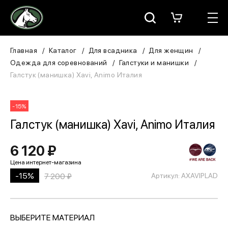
Москва
КАТАЛОГ
Главная
Каталог
Для всадника
Для женщин
Одежда для соревнований
Галстуки и манишки
Для всадника
Галстук (манишка) Xavi, Animo Италия
Для лошади
-15%
В конюшню
Галстук (манишка) Xavi, Animo Италия
ЗООТОВАРЫ
6 120 ₽
Для собаки
-15%
7 200 ₽
Артикул: AXAVIPLAD
Сувениры/Подарки
ВЫБЕРИТЕ МАТЕРИАЛ
БРЕНДЫ