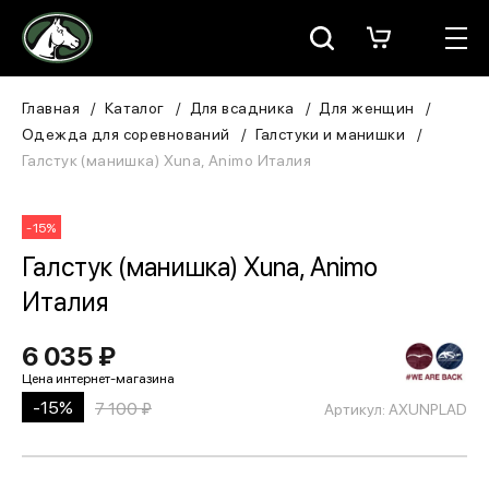
Москва
КАТАЛОГ
Главная
Каталог
Для всадника
Для женщин
Одежда для соревнований
Галстуки и манишки
Для всадника
Галстук (манишка) Xuna, Animo Италия
Для лошади
-15%
В конюшню
Галстук (манишка) Xuna, Animo
Италия
ЗООТОВАРЫ
6 035 ₽
Для собаки
-15%
7 100 ₽
Сувениры/Подарки
Артикул: AXUNPLAD
БРЕНДЫ