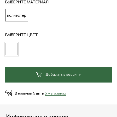
ВЫБЕРИТЕ МАТЕРИАЛ
МЕДИА
полиэстер
ПОКУПАТЕЛЯМ
ВЫБЕРИТЕ ЦВЕТ
ОПЛАТА И ДОСТАВКА
Вход в личный кабинет
Добавить в корзину
+7 (495) 139-66-00
В наличии
5
шт. в
5 магазинах
обратный звонок
Информация о товаре