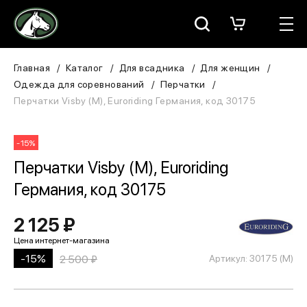
Москва
КАТАЛОГ
Главная
Каталог
Для всадника
Для женщин
Одежда для соревнований
Перчатки
Для всадника
Перчатки Visby (М), Euroriding Германия, код 30175
Для лошади
-15%
В конюшню
Перчатки Visby (М), Euroriding
Германия, код 30175
ЗООТОВАРЫ
2 125 ₽
Для собаки
Сувениры/Подарки
-15%
2 500 ₽
Артикул: 30175 (М)
БРЕНДЫ