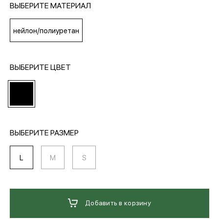
ВЫБЕРИТЕ МАТЕРИАЛ
МЕДИА
нейлон/полиуретан
ПОКУПАТЕЛЯМ
ВЫБЕРИТЕ ЦВЕТ
ОПЛАТА И ДОСТАВКА
Вход в личный кабинет
ВЫБЕРИТЕ РАЗМЕР
L
M
S
+7 (495) 139-66-00
обратный звонок
Добавить в корзину