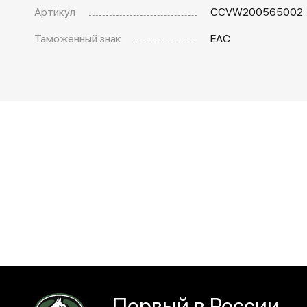
Артикул
CCVW200565002
Таможенный знак
EAC
Первый в России