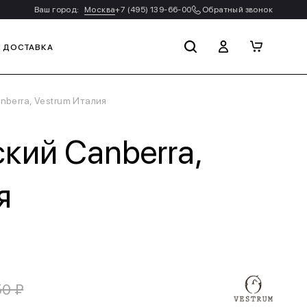
Ваш город:
Москва
+7 (495) 139-66-00
Обратный звонок
И ДОСТАВКА
berra, Vestrum Италия
кий Canberra,
я
50 ₽