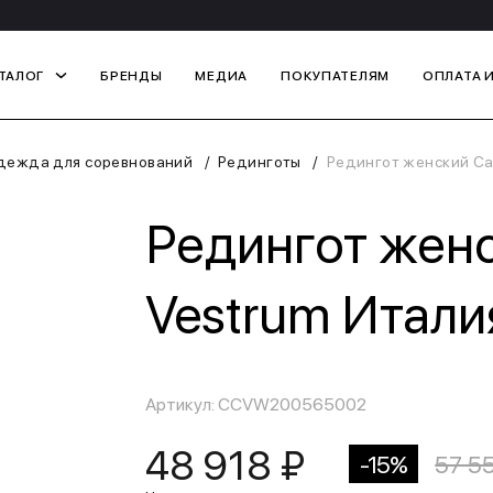
ТАЛОГ
БРЕНДЫ
МЕДИА
ПОКУПАТЕЛЯМ
ОПЛАТА 
дежда для соревнований
Рединготы
Редингот женский Can
Редингот женс
Vestrum Итали
Артикул: CCVW200565002
48 918 ₽
-15%
57 5