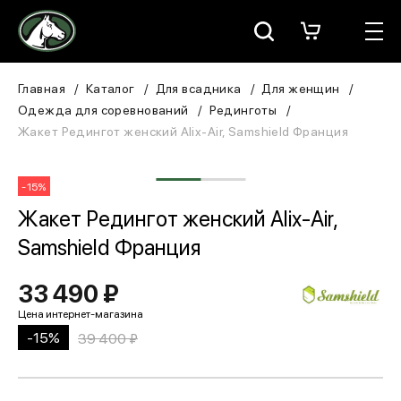
Москва
КАТАЛОГ
Главная
Каталог
Для всадника
Для женщин
Одежда для соревнований
Рединготы
Для всадника
Жакет Редингот женский Alix-Air, Samshield Франция
Для лошади
-15%
В конюшню
Жакет Редингот женский Alix-Air,
Samshield Франция
ЗООТОВАРЫ
33 490 ₽
Для собаки
Сувениры/Подарки
-15%
39 400 ₽
БРЕНДЫ