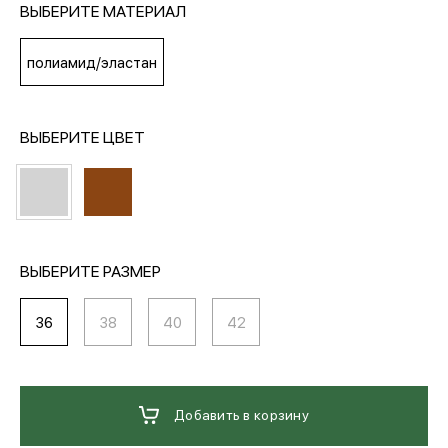
ВЫБЕРИТЕ МАТЕРИАЛ
МЕДИА
полиамид/эластан
ПОКУПАТЕЛЯМ
ВЫБЕРИТЕ ЦВЕТ
ОПЛАТА И ДОСТАВКА
Вход в личный кабинет
ВЫБЕРИТЕ РАЗМЕР
36
38
40
42
+7 (495) 139-66-00
обратный звонок
Добавить в корзину