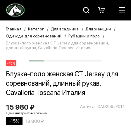
Москва
КАТАЛОГ
Главная
Каталог
Для всадника
Для женщин
Одежда для соревнований
Рубашки и поло
Для всадника
Блузка-поло женская CT Jersey для соревнований,
длинный рукав, Cavalleria Toscana Италия
Для лошади
-15%
В конюшню
Блузка-поло женская CT Jersey для
соревнований, длинный рукав,
ЗООТОВАРЫ
Cavalleria Toscana Италия
Для собаки
15 980 ₽
Артикул: CAD259JP014
Сувениры/Подарки
-15%
18 800 ₽
БРЕНДЫ