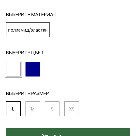
ВЫБЕРИТЕ МАТЕРИАЛ
МЕДИА
полиамид/эластан
ПОКУПАТЕЛЯМ
ВЫБЕРИТЕ ЦВЕТ
ОПЛАТА И ДОСТАВКА
Вход в личный кабинет
ВЫБЕРИТЕ РАЗМЕР
+7 (495) 139-66-00
L
M
S
XS
обратный звонок