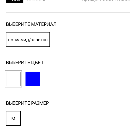
МЕДИА
ВЫБЕРИТЕ МАТЕРИАЛ
ПОКУПАТЕЛЯМ
полиамид/эластан
ОПЛАТА И ДОСТАВКА
ВЫБЕРИТЕ ЦВЕТ
Вход в личный кабинет
+7 (495) 139-66-00
ВЫБЕРИТЕ РАЗМЕР
M
обратный звонок