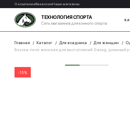
О компании
Вакансии
Наши магазины
ТЕХНОЛОГИЯ СПОРТА
КА
Сеть магазинов для конного спорта
Главная
Каталог
Для всадника
Для женщин
О
Блузка-поло женская для выступлений Gavag, длинный ру
-15%