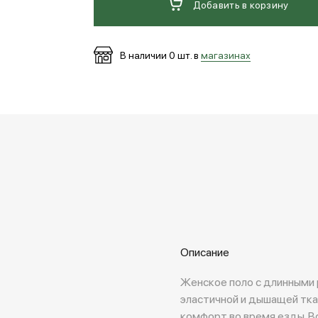
Добавить в корзину
В наличии
0
шт. в
магазинах
Описание
Женское поло с длинными 
эластичной и дышащей тка
комфорт во время езды. В