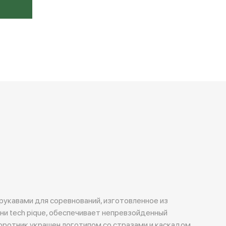
рукавами для соревнований, изготовленное из
ни tech pique, обеспечивает непревзойденный
оротник украшен логотипом со стразами и каскадом