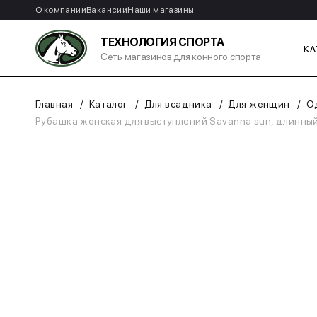
О компании
Вакансии
Наши магазины
ТЕХНОЛОГИЯ СПОРТА
КА
Сеть магазинов для конного спорта
Главная
Каталог
Для всадника
Для женщин
О
Рубашка женская для выступлений Savanna sun, длинный