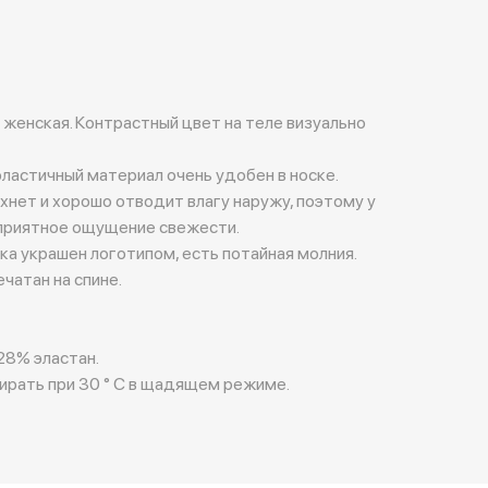
 женская. Контрастный цвет на теле визуально
ластичный материал очень удобен в носке.
хнет и хорошо отводит влагу наружу, поэтому у
 приятное ощущение свежести.
а украшен логотипом, есть потайная молния.
чатан на спине.
28% эластан.
ирать при 30 ° C в щадящем режиме.