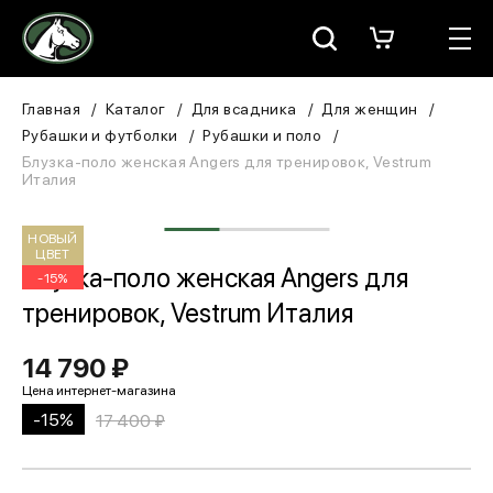
Москва
КАТАЛОГ
Главная
Каталог
Для всадника
Для женщин
Рубашки и футболки
Рубашки и поло
Для всадника
Блузка-поло женская Angers для тренировок, Vestrum
Италия
Для лошади
НОВЫЙ
ЦВЕТ
В конюшню
Блузка-поло женская Angers для
-15%
тренировок, Vestrum Италия
ЗООТОВАРЫ
14 790 ₽
Для собаки
Сувениры/Подарки
-15%
17 400 ₽
БРЕНДЫ