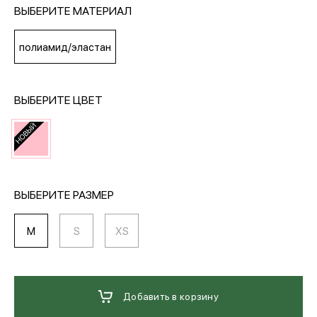
ВЫБЕРИТЕ МАТЕРИАЛ
МЕДИА
полиамид/эластан
ПОКУПАТЕЛЯМ
ВЫБЕРИТЕ ЦВЕТ
ОПЛАТА И ДОСТАВКА
Вход в личный кабинет
ВЫБЕРИТЕ РАЗМЕР
M
S
XS
+7 (495) 139-66-00
обратный звонок
Добавить в корзину