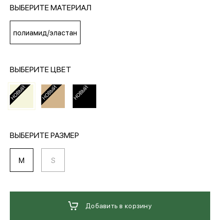
ВЫБЕРИТЕ МАТЕРИАЛ
МЕДИА
полиамид/эластан
ПОКУПАТЕЛЯМ
ВЫБЕРИТЕ ЦВЕТ
ОПЛАТА И ДОСТАВКА
Вход в личный кабинет
ВЫБЕРИТЕ РАЗМЕР
M
S
+7 (495) 139-66-00
обратный звонок
Добавить в корзину