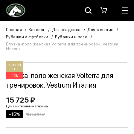
Москва
КАТАЛОГ
Главная
Каталог
Для всадника
Для женщин
Рубашки и футболки
Рубашки и поло
Для всадника
Блузка-поло женская Volterra для тренировок, Vestrum
Италия
Для лошади
НОВЫЙ
ЦВЕТ
В конюшню
Блузка-поло женская Volterra для
-15%
тренировок, Vestrum Италия
ЗООТОВАРЫ
15 725 ₽
Для собаки
Сувениры/Подарки
-15%
18 500 ₽
БРЕНДЫ