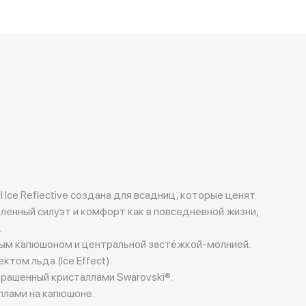
 Ice Reflective создана для всадниц, которые ценят
ленный силуэт и комфорт как в повседневной жизни,
.
ным капюшоном и центральной застёжкой-молнией.
том льда (Ice Effect).
украшенный кристаллами Swarovski®.
ллами на капюшоне.