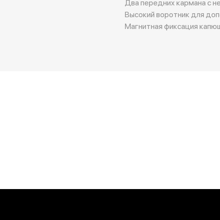
Два передних кармана с н
Высокий воротник для доп
Магнитная фиксация капюш