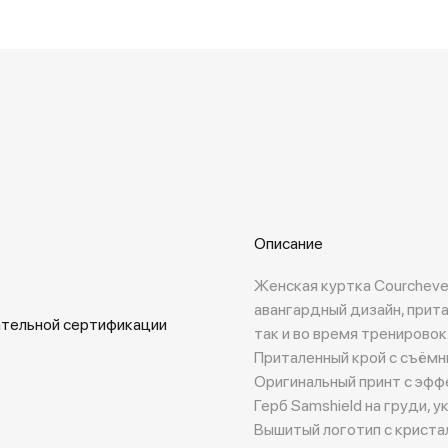
Описание
Женская куртка Courchevel
авангардный дизайн, прита
ательной сертификации
так и во время тренировок
Приталенный крой с съём
Оригинальный принт с эффек
Герб Samshield на груди, 
Вышитый логотип с криста