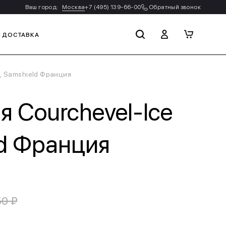
Ваш город:
Москва
+7 (495) 139-66-00
Обратный звонок
И ДОСТАВКА
t, Samshield Франция
я Courchevel-Ice
ld Франция
50 ₽