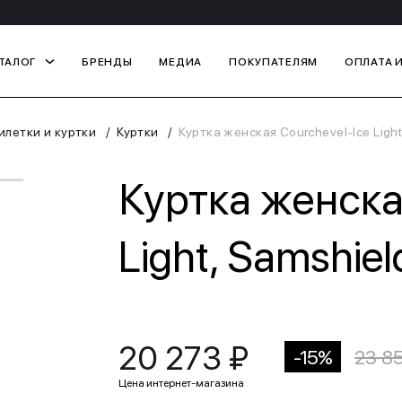
ТАЛОГ
БРЕНДЫ
МЕДИА
ПОКУПАТЕЛЯМ
ОПЛАТА 
летки и куртки
Куртки
Куртка женская Courchevel-Ice Ligh
Куртка женска
Light, Samshie
20 273 ₽
-15%
23 8