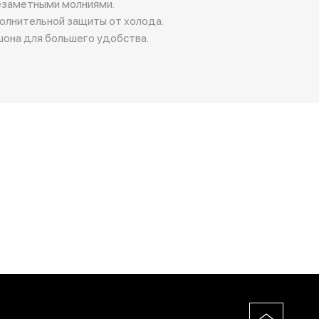
езаметными молниями.
олнительной защиты от холода.
она для большего удобства.