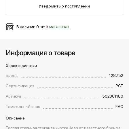
Уведомить о поступлении
МЕДИА
В наличии
0
шт. в
магазинах
ПОКУПАТЕЛЯМ
Информация о товаре
ОПЛАТА И ДОСТАВКА
Характеристики
Вход в личный кабинет
Бренд
128752
Сертификация
РСТ
+7 (495) 139-66-00
Артикул
502301180
Таможенный знак
EAC
обратный звонок
Описание
Теплая стильная стеганая куртка Jean от известного бренда