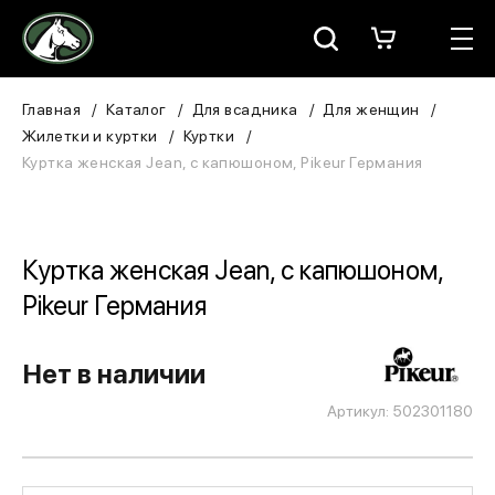
Москва
КАТАЛОГ
Главная
Каталог
Для всадника
Для женщин
Жилетки и куртки
Куртки
Для всадника
Куртка женская Jean, с капюшоном, Pikeur Германия
Для лошади
В конюшню
Куртка женская Jean, с капюшоном,
Pikeur Германия
ЗООТОВАРЫ
Для собаки
Нет в наличии
Артикул: 502301180
Сувениры/Подарки
БРЕНДЫ