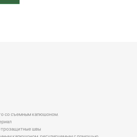
о со съемным капюшоном.
ериал
етрозащитные швы
ъемным капюшоном, регулируемым с помощью