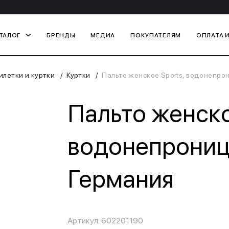
ТАЛОГ
БРЕНДЫ
МЕДИА
ПОКУПАТЕЛЯМ
ОПЛАТА 
летки и куртки
Куртки
Пальто женское Sports, водонепрон
Пальто женско
водонепроница
Германия
Артикул: 602201190