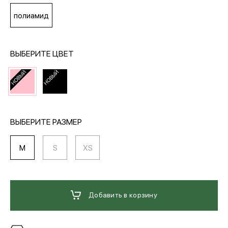
полиамид
МЕДИА
ВЫБЕРИТЕ ЦВЕТ
ПОКУПАТЕЛЯМ
ОПЛАТА И ДОСТАВКА
ВЫБЕРИТЕ РАЗМЕР
Вход в личный кабинет
M
S
XS
+7 (495) 139-66-00
Добавить в корзину
обратный звонок