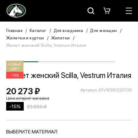
Москва
КАТАЛОГ
Главная
Каталог
Для всадника
Для женщин
Жилетки и куртки
Жилетки
Для всадника
Жилет женский Scilla, Vestrum Италия
Для лошади
НОВЫЙ
ЦВЕТ
В конюшню
Жилет женский Scilla, Vestrum Италия
-15%
ЗООТОВАРЫ
20 273 ₽
Артикул: 61VW361220139
Для собаки
-15%
23 850 ₽
Сувениры/Подарки
ВЫБЕРИТЕ МАТЕРИАЛ
БРЕНДЫ