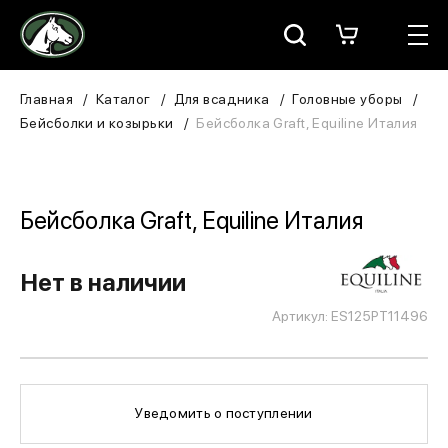
Москва
КАТАЛОГ
Главная
Каталог
Для всадника
Головные уборы
Бейсболки и козырьки
Бейсболка Graft, Equiline Италия
Для всадника
Для лошади
Бейсболка Graft, Equiline Италия
В конюшню
Нет в наличии
ЗООТОВАРЫ
Артикул: ES125PT11496
Для собаки
Сувениры/Подарки
Уведомить о поступлении
БРЕНДЫ