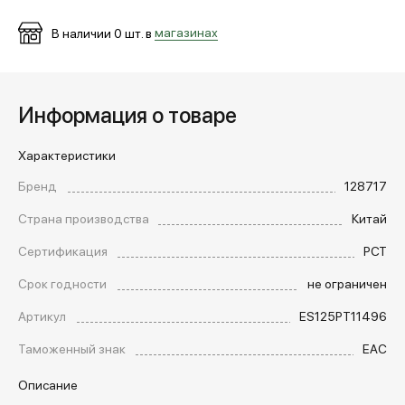
В наличии
0
шт. в
магазинах
МЕДИА
Информация о товаре
ПОКУПАТЕЛЯМ
Характеристики
ОПЛАТА И ДОСТАВКА
Бренд
128717
Страна производства
Китай
Вход в личный кабинет
Сертификация
РСТ
Срок годности
не ограничен
+7 (495) 139-66-00
Артикул
ES125PT11496
Таможенный знак
EAC
обратный звонок
Описание