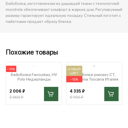
Бейсболка, изготовленная из дышащей ткани с технологией
microhole обеспечивает комфорт в жаркие дни. Регулируемый
размер гарантирует идеальную посадку. Стильный логотип с
пайетками придает образу блеска.
Похожие товары
-15%
НОВЫЙ
ЦВЕТ
Бейсболка Favouritas, HV
Бейсболка унисекс CT,
Polo Нидерланды
Cavalleria Toscana Италия
-15%
2 006 ₽
4 335 ₽
2 360 ₽
5 100 ₽