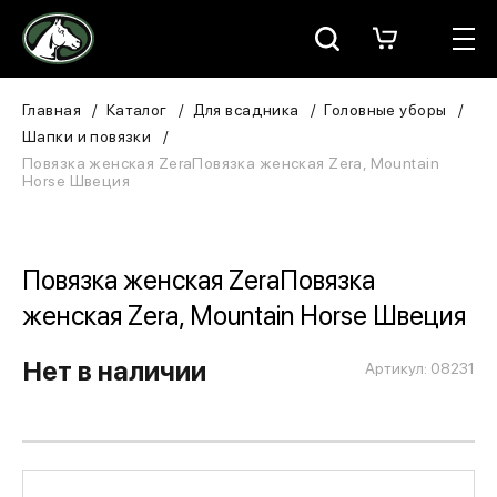
Москва
КАТАЛОГ
Главная
Каталог
Для всадника
Головные уборы
Шапки и повязки
Для всадника
Повязка женская ZeraПовязка женская Zera, Mountain
Horse Швеция
Для лошади
В конюшню
Повязка женская ZeraПовязка
женская Zera, Mountain Horse Швеция
ЗООТОВАРЫ
Нет в наличии
Для собаки
Артикул: 08231
Сувениры/Подарки
БРЕНДЫ