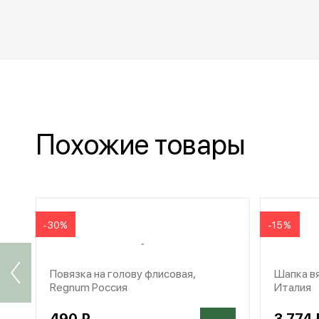
Похожие товары
-30%
-15%
Повязка на голову флисовая,
Шапка вя
Regnum Россия
Италия
490 ₽
3 774 