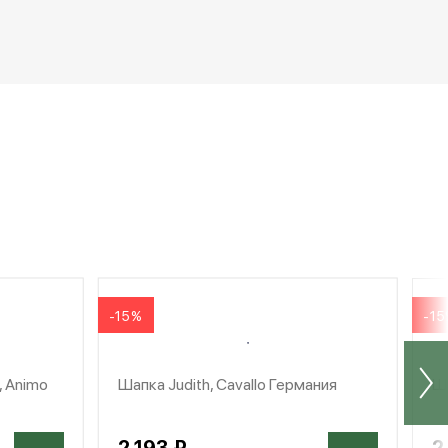
-15%
-1
, Animo
Шапка Judith, Cavallo Германия
Ша
2 193 ₽
2