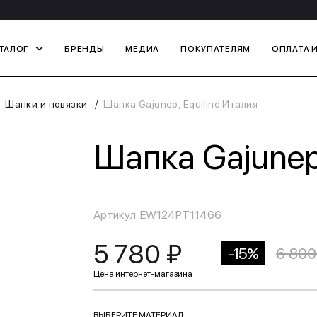
ТАЛОГ
БРЕНДЫ
МЕДИА
ПОКУПАТЕЛЯМ
ОПЛАТА 
Шапки и повязки
Шапка Gajunep, Equiline Италия
Шапка Gajunep,
Артикул: EW124PT11466
5 780 ₽
-15%
6 800
ВЫБЕРИТЕ МАТЕРИАЛ