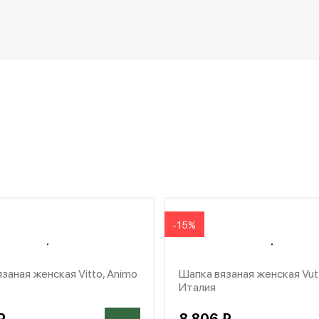
-15%
заная женская Vitto, Animo
Шапка вязаная женская Vut
Италия
₽
8 806 ₽