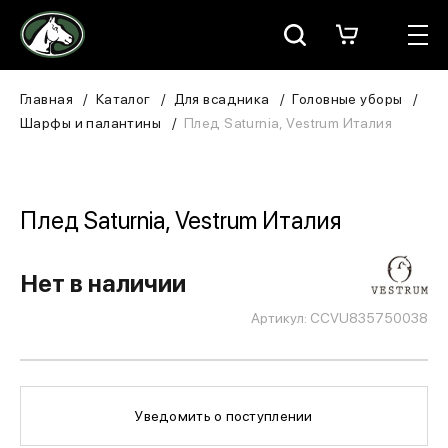
Москва
КАТАЛОГ
Главная
Каталог
Для всадника
Головные уборы
Шарфы и палантины
Плед Saturnia, Vestrum Италия
Для всадника
Для лошади
Плед Saturnia, Vestrum Италия
В конюшню
Нет в наличии
ЗООТОВАРЫ
Артикул: CCVU835750038
Для собаки
Сувениры/Подарки
Уведомить о поступлении
БРЕНДЫ