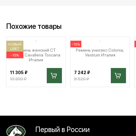
Похожие товары
НОВЫЙ
-15%
ЦВЕТ
Ремень женский CT
Ремень унисекс Colonia,
Clasp, Cavalleria Toscana
Vestrum Италия
-15%
Италия
11 305 ₽
7 242 ₽
13 300 ₽
8 520 ₽
Первый в России