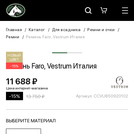
Москва
КАТАЛОГ
Главная
Каталог
Для всадника
Ремни и очки
Ремни
Ремень Faro, Vestrum Италия
Для всадника
НОВЫЙ
Для лошади
ЦВЕТ
Ремень Faro, Vestrum Италия
-15%
В конюшню
11 688 ₽
ЗООТОВАРЫ
-15%
13 750 ₽
Артикул: CCVU850920102
Для собаки
Сувениры/Подарки
ВЫБЕРИТЕ МАТЕРИАЛ
БРЕНДЫ