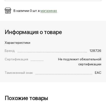
В наличии
0
шт. в
магазинах
МЕДИА
ПОКУПАТЕЛЯМ
Информация о товаре
Характеристики
ОПЛАТА И ДОСТАВКА
Бренд
128726
Сертификация
Не подлежит обязательной
Вход в личный кабинет
сертификации
Таможенный знак
EAC
+7 (495) 139-66-00
обратный звонок
Похожие товары