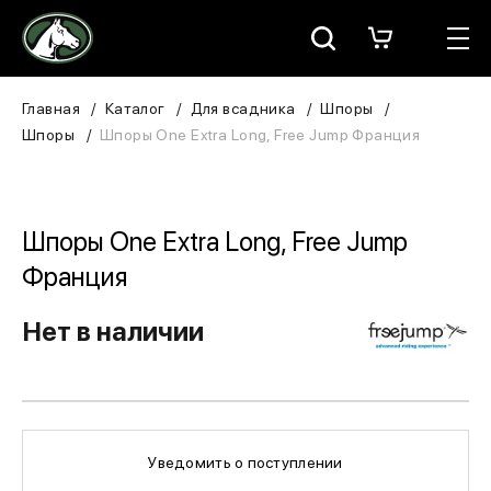
Москва
КАТАЛОГ
Главная
Каталог
Для всадника
Шпоры
Шпоры
Шпоры One Extra Long, Free Jump Франция
Для всадника
Для лошади
Шпоры One Extra Long, Free Jump
В конюшню
Франция
ЗООТОВАРЫ
Нет в наличии
Для собаки
Сувениры/Подарки
Уведомить о поступлении
БРЕНДЫ