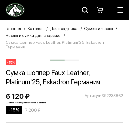
Москва
КАТАЛОГ
Главная
Каталог
Для всадника
Сумки и чехлы
Чехлы и сумки для снаряже
Для всадника
Сумка шоппер Faux Leather, Platinum'25, Eskadron
Германия
Для лошади
-15%
В конюшню
Сумка шоппер Faux Leather,
Platinum'25, Eskadron Германия
ЗООТОВАРЫ
6 120 ₽
Для собаки
Артикул: 352233862
Сувениры/Подарки
-15%
7 200 ₽
БРЕНДЫ