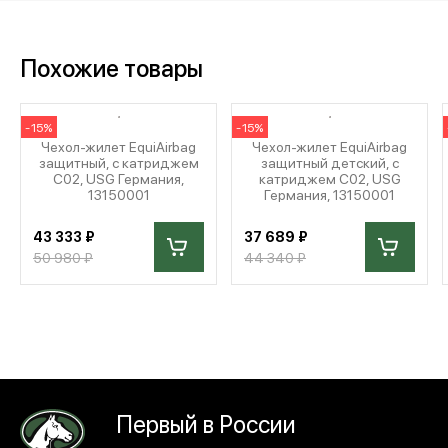
Похожие товары
-15%
-15%
Чехол-жилет EquiAirbag
Чехол-жилет EquiAirbag
защитный, с катриджем
защитный детский, с
C02, USG Германия,
катриджем C02, USG
13150001
Германия, 13150001
43 333 ₽
37 689 ₽
50 980 ₽
44 340 ₽
Первый в России