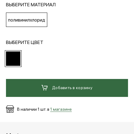
ВЫБЕРИТЕ МАТЕРИАЛ
МЕДИА
поливинилхлорид
ПОКУПАТЕЛЯМ
ВЫБЕРИТЕ ЦВЕТ
ОПЛАТА И ДОСТАВКА
Вход в личный кабинет
Добавить в корзину
+7 (495) 139-66-00
В наличии
1
шт. в
1 магазине
обратный звонок