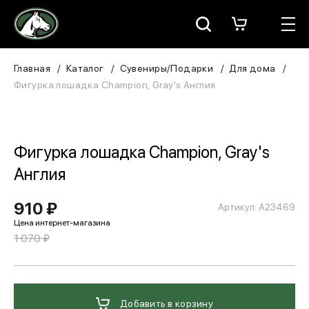
Москва
КАТАЛОГ
Главная
Каталог
Сувениры/Подарки
Для дома
Фигурка лошадка Champion, Gray's Англия
Для всадника
Для лошади
Фигурка лошадка Champion, Gray's
В конюшню
Англия
ЗООТОВАРЫ
910 ₽
Артикул: А23469
Для собаки
1 070 ₽
Сувениры/Подарки
БРЕНДЫ
Добавить в корзину