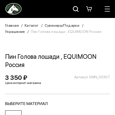
Москва
КАТАЛОГ
Главная
Каталог
Сувениры/Подарки
Украшения
Пин Голова лошади , EQUIMOON Россия
Для всадника
Для лошади
Пин Голова лошади , EQUIMOON
В конюшню
Россия
ЗООТОВАРЫ
3 350 ₽
Артикул: EMN_00307
Для собаки
Сувениры/Подарки
ВЫБЕРИТЕ МАТЕРИАЛ
БРЕНДЫ