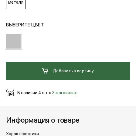
металл
МЕДИА
ВЫБЕРИТЕ ЦВЕТ
ПОКУПАТЕЛЯМ
ОПЛАТА И ДОСТАВКА
Добавить в корзину
Вход в личный кабинет
В наличии
4
шт. в
3 магазинах
+7 (495) 139-66-00
Информация о товаре
обратный звонок
Характеристики