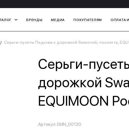
ТАЛОГ
БРЕНДЫ
МЕДИА
ПОКУПАТЕЛЯМ
ОПЛАТА 
Серьги-пусеты Подкова с дорожкой Swarovski, позолота, EQ
Серьги-пусет
дорожкой Swar
EQUIMOON Ро
Артикул: EMN_00120