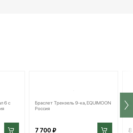
л 6 с
Браслет Трензель 9-ка, EQUIMOON
Б
ия
Россия
Р
7 700 ₽
8