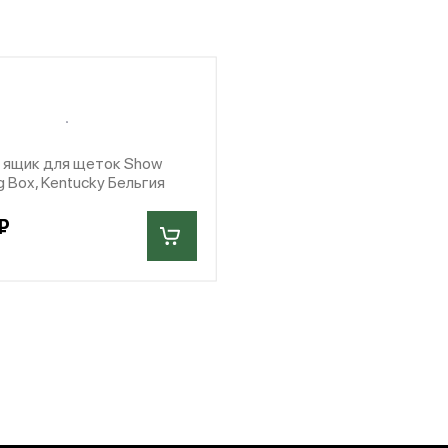
а ящик для щеток Show
 Box, Kentucky Бельгия
₽