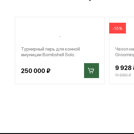
-15%
Турнирный ларь для конной
Чехол н
амуниции Bombshell Solo.
Grooming
9 928 
250 000 ₽
11 680 ₽