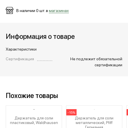
В наличии
0
шт. в
магазинах
МЕДИА
ПОКУПАТЕЛЯМ
Информация о товаре
Характеристики
ОПЛАТА И ДОСТАВКА
Сертификация
Не подлежит обязательной
сертификации
Вход в личный кабинет
Похожие товары
+7 (495) 139-66-00
-15%
обратный звонок
Держатель для соли
Держатель для соли
пластиковый, Waldhausen
металлический, Pfiff
Германия