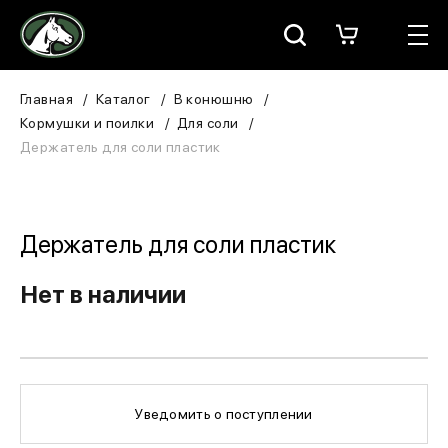
Москва
КАТАЛОГ
Главная
Каталог
В конюшню
Кормушки и поилки
Для соли
Для всадника
Держатель для соли пластик
Для лошади
В конюшню
Держатель для соли пластик
ЗООТОВАРЫ
Нет в наличии
Для собаки
Сувениры/Подарки
Уведомить о поступлении
БРЕНДЫ