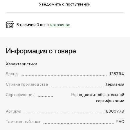
Уведомить о поступлении
МЕДИА
В наличии
0
шт. в
магазинах
ПОКУПАТЕЛЯМ
Информация о товаре
ОПЛАТА И ДОСТАВКА
Характеристики
Бренд
128794
Вход в личный кабинет
Страна производства
Германия
Сертификация
Не подлежит обязательной
+7 (495) 139-66-00
сертификации
Артикул
8000779
обратный звонок
Таможенный знак
EAC