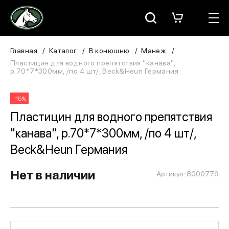
Москва
КАТАЛОГ
Главная
Каталог
В конюшню
Манеж
Пластицин для водного препятствия "канава",
р.70*7*300мм, /по 4 шт/, Beck&Heun Германия
Для всадника
Для лошади
-15%
Пластицин для водного препятствия
В конюшню
"канава", р.70*7*300мм, /по 4 шт/,
ЗООТОВАРЫ
Beck&Heun Германия
Для собаки
Нет в наличии
Артикул: 8000779
Сувениры/Подарки
БРЕНДЫ