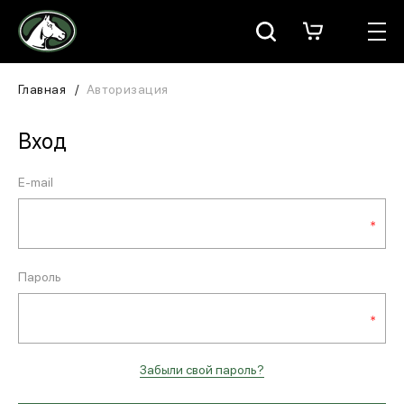
Москва
КАТАЛОГ
Главная
Авторизация
Для всадника
Вход
Для лошади
E-mail
В конюшню
ЗООТОВАРЫ
Пароль
Для собаки
Сувениры/Подарки
Забыли свой пароль?
БРЕНДЫ