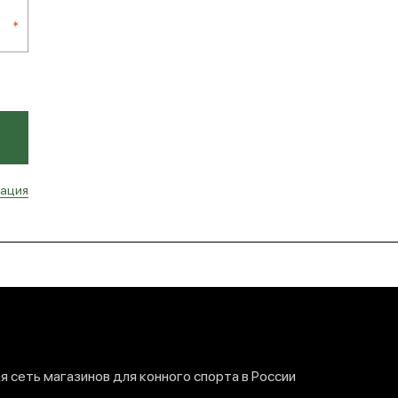
рация
 сеть магазинов для конного спорта в России