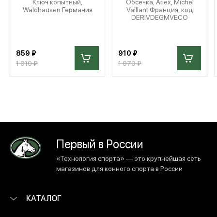
Ключ копытный,
Обсечка, Ariex, Michel
Waldhausen Германия
Vaillant Франция, код
DERIVDEGMVECO
859 ₽
910 ₽
1 010 ₽
1 070 ₽
Первый в России
«Технология спорта» — это крупнейшая сеть
магазинов для конного спорта в России
КАТАЛОГ