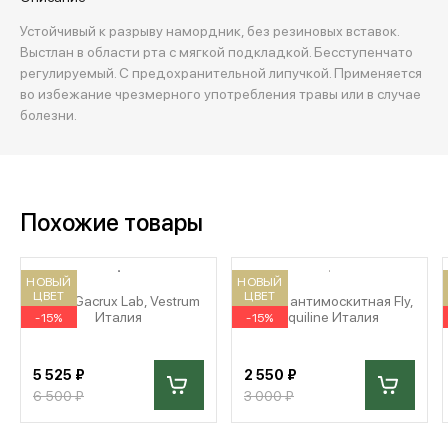
Устойчивый к разрыву намордник, без резиновых вставок.
Выстлан в области рта с мягкой подкладкой. Бесступенчато
регулируемый. С предохранительной липучкой. Применяется
во избежание чрезмерного употребления травы или в случае
болезни.
Похожие товары
НОВЫЙ
НОВЫЙ
ЦВЕТ
ЦВЕТ
Ушки Gacrux Lab, Vestrum
Маска антимоскитная Fly,
Италия
Equiline Италия
-15%
-15%
5 525 ₽
2 550 ₽
6 500 ₽
3 000 ₽