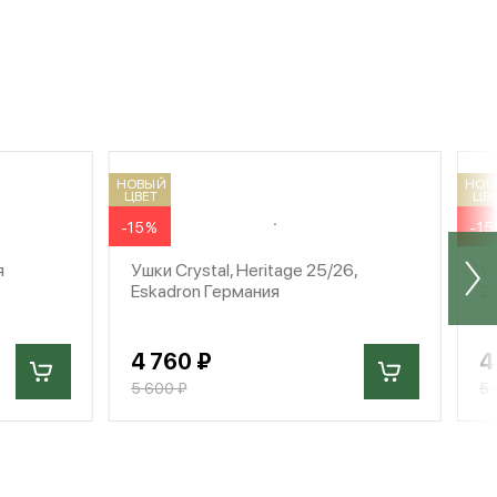
НОВЫЙ
НОВ
ЦВЕТ
ЦВ
-15%
-1
я
Ушки Crystal, Heritage 25/26,
Уш
Eskadron Германия
25
4 760 ₽
4
5 600 ₽
5 