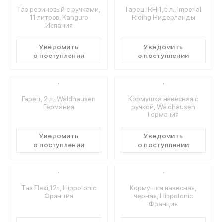
Таз резиновый с ручками,
Гарец IRH 1,5 л., Imperial
11 литров, Kanguro
Riding Нидерланды
Испания
МЕДИА
Уведомить
Уведомить
о поступлении
о поступлении
ПОКУПАТЕЛЯМ
ОПЛАТА И ДОСТАВКА
Гарец, 2 л., Waldhausen
Кормушка навесная с
Германия
ручкой, Waldhausen
Германия
Вход в личный кабинет
Уведомить
Уведомить
о поступлении
о поступлении
+7 (495) 139-66-00
Таз Flexi,12л, Hippotonic
Кормушка навесная,
Франция
черная, Hippotonic
обратный звонок
Франция