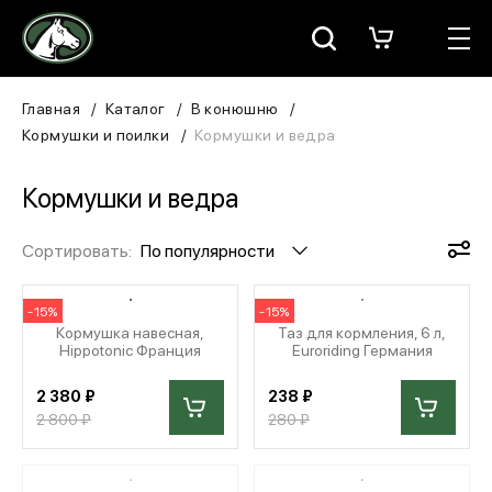
Москва
КАТАЛОГ
Главная
Каталог
В конюшню
Кормушки и поилки
Кормушки и ведра
Для всадника
Кормушки и ведра
Для лошади
Сортировать:
По популярности
В конюшню
ЗООТОВАРЫ
-15%
-15%
Кормушка навесная,
Таз для кормления, 6 л,
Hippotonic Франция
Euroriding Германия
Для собаки
2 380 ₽
238 ₽
Сувениры/Подарки
2 800 ₽
280 ₽
БРЕНДЫ