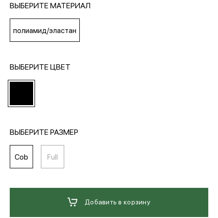
ВЫБЕРИТЕ МАТЕРИАЛ
МЕДИА
полиамид/эластан
ПОКУПАТЕЛЯМ
ВЫБЕРИТЕ ЦВЕТ
ОПЛАТА И ДОСТАВКА
Вход в личный кабинет
ВЫБЕРИТЕ РАЗМЕР
Cob
Full
+7 (495) 139-66-00
обратный звонок
Добавить в корзину