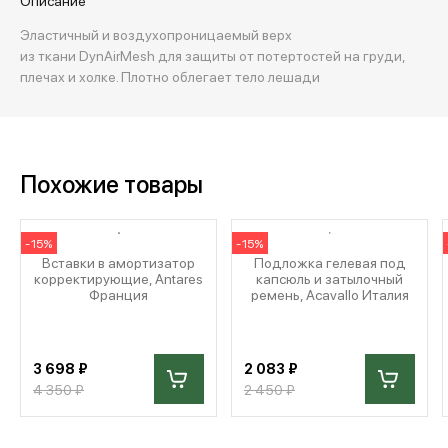
Описание
Эластичный и воздухопроницаемый верх
из ткани DynAirMesh для защиты от потертостей на груди,
плечах и холке. Плотно облегает тело лешади
Похожие товары
-15%
-15%
Вставки в амортизатор
Подложка гелевая под
корректирующие, Antares
капсюль и затылочный
Франция
ремень, Acavallo Италия
3 698 ₽
2 083 ₽
4 350 ₽
2 450 ₽