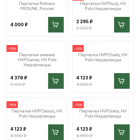
Перчатки Ridness
Перчатки HVPSuzy, HV
PROLINE, Россия
Polo Нидерланды
МЕДИА
2 295 ₽
4 000 ₽
2 700 ₽
ПОКУПАТЕЛЯМ
-15%
-15%
Перчатки зимние
Перчатки HVPCharly, HV
ОПЛАТА И ДОСТАВКА
HVPGarnet, HV Polo
Polo Нидерланды
Нидерланды
4 378 ₽
4 123 ₽
Вход в личный кабинет
5 150 ₽
4 850 ₽
+7 (495) 139-66-00
-15%
-15%
Перчатки HVPClassic, HV
Перчатки HVPGreta, HV
Polo Нидерланды
Polo Нидерланды
обратный звонок
4 123 ₽
4 123 ₽
4 850 ₽
4 850 ₽