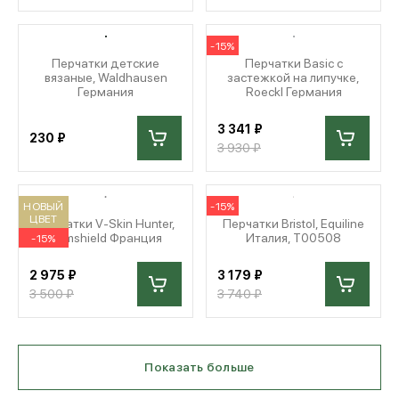
-15%
Перчатки детские
Перчатки Basic с
вязаные, Waldhausen
застежкой на липучке,
Германия
Roeckl Германия
3 341 ₽
230 ₽
3 930 ₽
НОВЫЙ
-15%
ЦВЕТ
Перчатки V-Skin Hunter,
Перчатки Bristol, Equiline
Samshield Франция
Италия, T00508
-15%
2 975 ₽
3 179 ₽
3 500 ₽
3 740 ₽
Показать больше