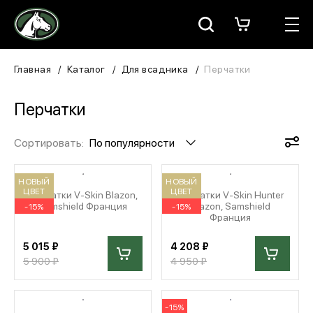
Москва
КАТАЛОГ
Главная
Каталог
Для всадника
Перчатки
Для всадника
Перчатки
Для лошади
Сортировать:
По популярности
В конюшню
НОВЫЙ
НОВЫЙ
ЦВЕТ
ЦВЕТ
Перчатки V-Skin Blazon,
Перчатки V-Skin Hunter
ЗООТОВАРЫ
Samshield Франция
Blazon, Samshield
-15%
-15%
Франция
Для собаки
5 015 ₽
4 208 ₽
5 900 ₽
4 950 ₽
Сувениры/Подарки
БРЕНДЫ
-15%