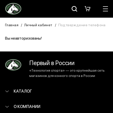
Москва
КАТАЛОГ
Главная
Личный кабинет
Подтверждение телефона
Для всадника
Вы неавторизованы!
Для лошади
В конюшню
Первый в России
«Технология спорта» — это крупнейшая сеть
ЗООТОВАРЫ
магазинов для конного спорта в России
Для собаки
КАТАЛОГ
Сувениры/Подарки
О КОМПАНИИ
БРЕНДЫ