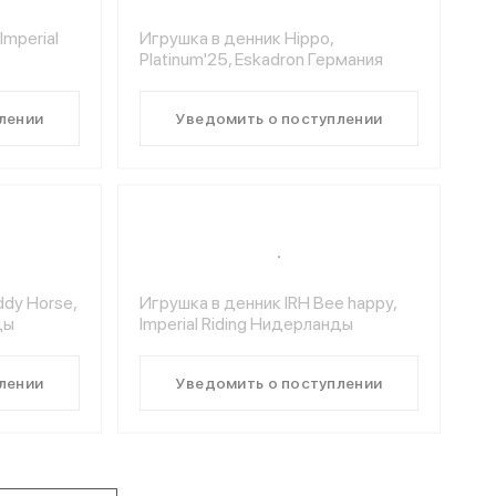
Imperial
Игрушка в денник Hippo,
Platinum'25, Eskadron Германия
лении
Уведомить о поступлении
ddy Horse,
Игрушка в денник IRH Bee happy,
ды
Imperial Riding Нидерланды
лении
Уведомить о поступлении