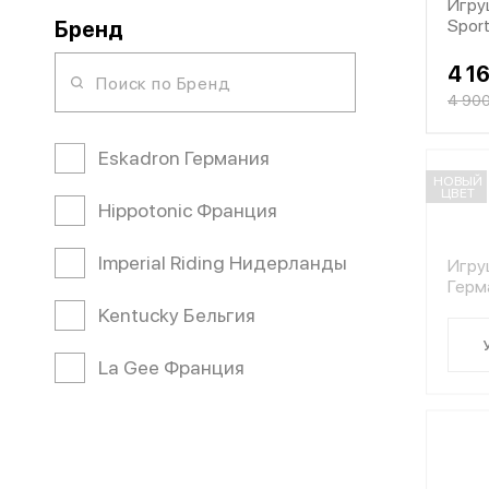
Игруш
Sport
Бренд
4 1
4 900
Eskadron Германия
НОВЫЙ
ЦВЕТ
Hippotonic Франция
Imperial Riding Нидерланды
Игруш
Герм
Kentucky Бельгия
La Gee Франция