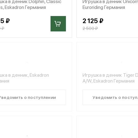
ка в денник Dolphin, Classic
Игрушка в денник Unicorn
s, Eskadron Германия
Euroriding Германия
65 ₽
2 125 ₽
 ₽
2 500 ₽
ка в денник, Eskadron
Игрушка в денник Tiger 
ания
A/W, Eskadron Германия
Уведомить о поступлении
Уведомить о поступ