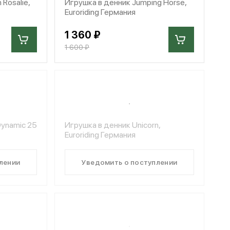
 Rosalie,
Игрушка в денник Jumping Horse,
Euroriding Германия
1 360 ₽
1 600 ₽
Dynamic 25
Игрушка в денник Unicorn,
Euroriding Германия
лении
Уведомить о поступлении