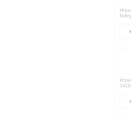
Игруш
Ridi
Игруш
24/2