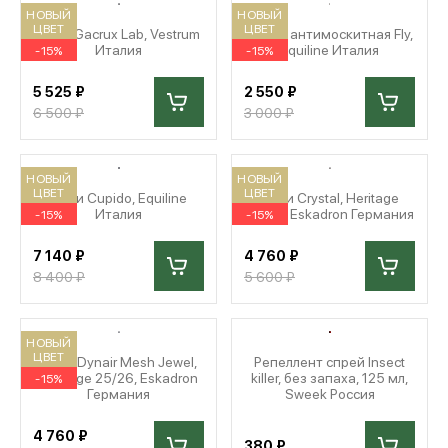
НОВЫЙ
НОВЫЙ
ЦВЕТ
ЦВЕТ
Ушки Gacrux Lab, Vestrum
Маска антимоскитная Fly,
Италия
Equiline Италия
-15%
-15%
5 525 ₽
2 550 ₽
6 500 ₽
3 000 ₽
НОВЫЙ
НОВЫЙ
ЦВЕТ
ЦВЕТ
Ушки Cupido, Equiline
Ушки Crystal, Heritage
Италия
25/26, Eskadron Германия
-15%
-15%
7 140 ₽
4 760 ₽
8 400 ₽
5 600 ₽
НОВЫЙ
ЦВЕТ
Ушки Dynair Mesh Jewel,
Репеллент спрей Insect
Heritage 25/26, Eskadron
killer, без запаха, 125 мл,
-15%
Германия
Sweek Россия
4 760 ₽
380 ₽