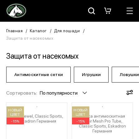
Москва
КАТАЛОГ
Главная
Каталог
Для лошади
Защита от насекомых
Для всадника
Защита от насекомых
Для лошади
В конюшню
Антимоскитные сетки
Игрушки
Ловушки
ЗООТОВАРЫ
Сортировать:
По популярности
Для собаки
НОВЫЙ
НОВЫЙ
ЦВЕТ
ЦВЕТ
Ушки Jewel, Classic Sports,
Маска антимоскитная
Сувениры/Подарки
Eskadron Германия
Dyair Mesh Pro Tube,
-15%
-15%
Classic Sports, Eskadron
Германия
БРЕНДЫ